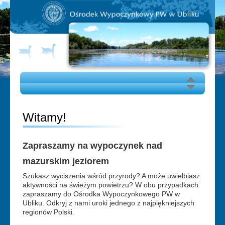
OFERTA
Witamy!
CENNIK 2026
Ublik
Zapraszamy na wypoczynek nad
GALERIA
mazurskim jeziorem
Szukasz wyciszenia wśród przyrody? A może uwielbiasz
JAK DOJECHAĆ
aktywności na świeżym powietrzu? W obu przypadkach
zapraszamy do Ośrodka Wypoczynkowego PW w
Ubliku. Odkryj z nami uroki jednego z najpiękniejszych
regionów Polski.