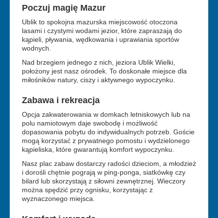
Poczuj
magię
Mazur
Ublik to spokojna mazurska miejscowość otoczona
lasami i czystymi wodami jezior, które zapraszają do
kąpieli, pływania, wędkowania i uprawiania sportów
wodnych.
Nad brzegiem jednego z nich, jeziora Ublik Wielki,
położony jest nasz ośrodek. To doskonałe miejsce dla
miłośników natury, ciszy i aktywnego wypoczynku.
Zabawa i
rekreacja
Opcja zakwaterowania w domkach letniskowych lub na
polu namiotowym daje swobodę i możliwość
dopasowania pobytu do indywidualnych potrzeb. Goście
mogą korzystać z prywatnego pomostu i wydzielonego
kąpieliska, które gwarantują komfort wypoczynku.
Nasz plac zabaw dostarczy radości dzieciom, a młodzież
i dorośli chętnie pograją w ping-ponga, siatkówkę czy
bilard lub skorzystają z siłowni zewnętrznej. Wieczory
można spędzić przy ognisku, korzystając z
wyznaczonego miejsca.